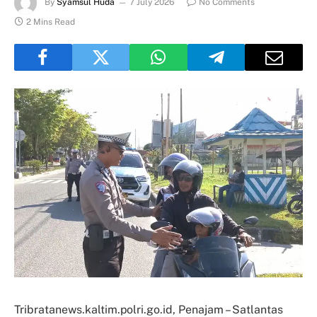
By
Syamsul Huda
7 July 2026
No Comments
2 Mins Read
Tribratanews.kaltim.polri.go.id, Penajam – Satlantas