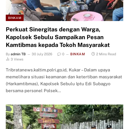
BINKAM
Perkuat Sinergitas dengan Warga,
Kapolsek Sebulu Sampaikan Pesan
Kamtibmas kepada Tokoh Masyarakat
By
admin TB
30 July 2026
0
BINKAM
2 Mins Read
3
Views
Tribratanews.kaltim.polri.go.id, Kukar – Dalam upaya
memelihara situasi keamanan dan ketertiban masyarakat
(Harkamtibmas), Kapolsek Sebulu Iptu Edi Subagyo
bersama personel Polsek…