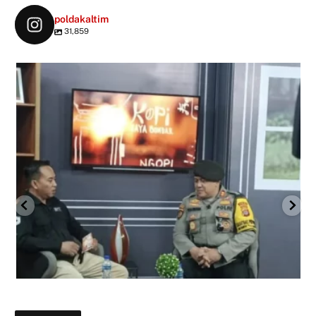
poldakaltim
31,859