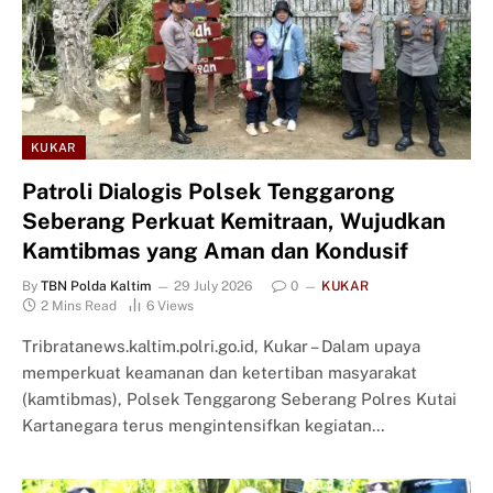
KUKAR
Patroli Dialogis Polsek Tenggarong
Seberang Perkuat Kemitraan, Wujudkan
Kamtibmas yang Aman dan Kondusif
By
TBN Polda Kaltim
29 July 2026
0
KUKAR
2 Mins Read
6
Views
Tribratanews.kaltim.polri.go.id, Kukar – Dalam upaya
memperkuat keamanan dan ketertiban masyarakat
(kamtibmas), Polsek Tenggarong Seberang Polres Kutai
Kartanegara terus mengintensifkan kegiatan…