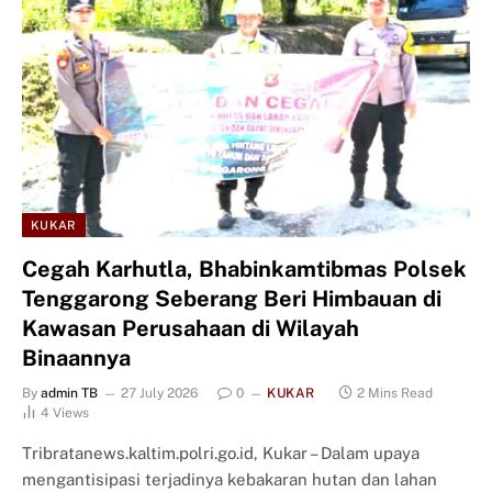
KUKAR
Cegah Karhutla, Bhabinkamtibmas Polsek
Tenggarong Seberang Beri Himbauan di
Kawasan Perusahaan di Wilayah
Binaannya
By
admin TB
27 July 2026
0
KUKAR
2 Mins Read
4
Views
Tribratanews.kaltim.polri.go.id, Kukar – Dalam upaya
mengantisipasi terjadinya kebakaran hutan dan lahan