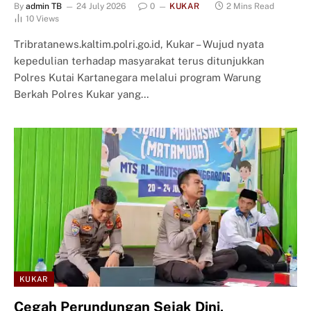
By
admin TB
24 July 2026
0
KUKAR
2 Mins Read
10
Views
Tribratanews.kaltim.polri.go.id, Kukar – Wujud nyata
kepedulian terhadap masyarakat terus ditunjukkan
Polres Kutai Kartanegara melalui program Warung
Berkah Polres Kukar yang…
KUKAR
Cegah Perundungan Sejak Dini,