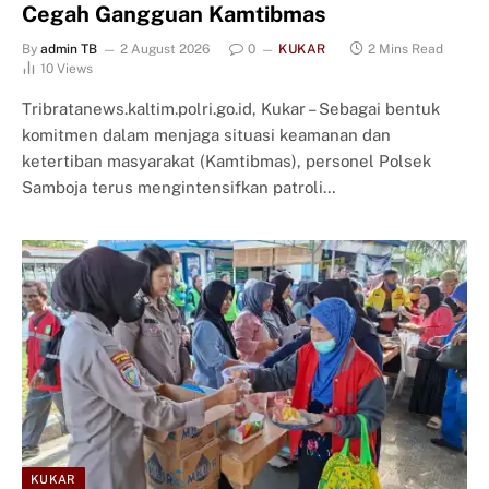
Cegah Gangguan Kamtibmas
By
admin TB
2 August 2026
0
KUKAR
2 Mins Read
10
Views
Tribratanews.kaltim.polri.go.id, Kukar – Sebagai bentuk
komitmen dalam menjaga situasi keamanan dan
ketertiban masyarakat (Kamtibmas), personel Polsek
Samboja terus mengintensifkan patroli…
KUKAR