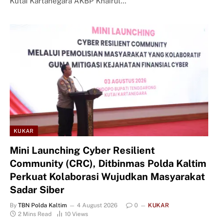
Kutai Kartanegara AKBP Khairul…
KUKAR
Mini Launching Cyber Resilient
Community (CRC), Ditbinmas Polda Kaltim
Perkuat Kolaborasi Wujudkan Masyarakat
Sadar Siber
By
TBN Polda Kaltim
4 August 2026
0
KUKAR
2 Mins Read
10
Views