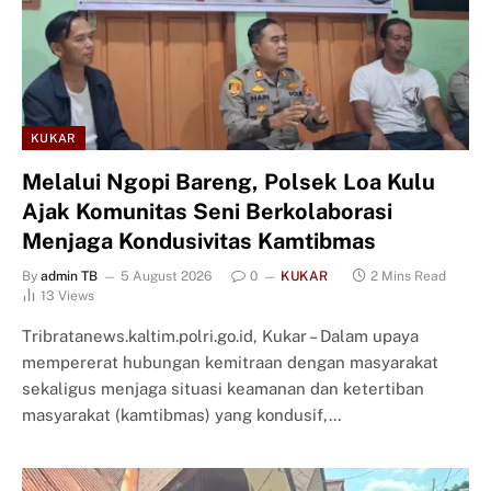
KUKAR
Melalui Ngopi Bareng, Polsek Loa Kulu
Ajak Komunitas Seni Berkolaborasi
Menjaga Kondusivitas Kamtibmas
By
admin TB
5 August 2026
0
KUKAR
2 Mins Read
13
Views
Tribratanews.kaltim.polri.go.id, Kukar – Dalam upaya
mempererat hubungan kemitraan dengan masyarakat
sekaligus menjaga situasi keamanan dan ketertiban
masyarakat (kamtibmas) yang kondusif,…