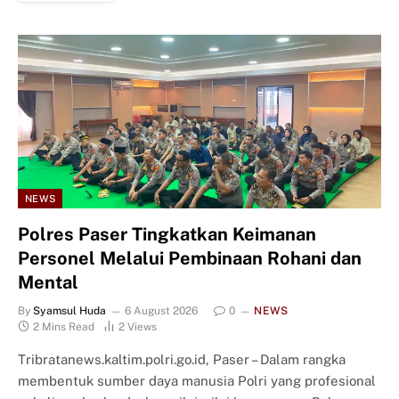
NEWS
Polres Paser Tingkatkan Keimanan
Personel Melalui Pembinaan Rohani dan
Mental
By
Syamsul Huda
6 August 2026
0
NEWS
2 Mins Read
2
Views
Tribratanews.kaltim.polri.go.id, Paser – Dalam rangka
membentuk sumber daya manusia Polri yang profesional