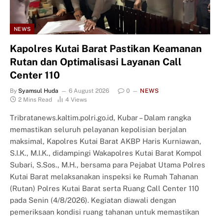
NEWS
Kapolres Kutai Barat Pastikan Keamanan
Rutan dan Optimalisasi Layanan Call
Center 110
By
Syamsul Huda
6 August 2026
0
NEWS
2 Mins Read
4
Views
Tribratanews.kaltim.polri.go.id, Kubar – Dalam rangka
memastikan seluruh pelayanan kepolisian berjalan
maksimal, Kapolres Kutai Barat AKBP Haris Kurniawan,
S.I.K., M.I.K., didampingi Wakapolres Kutai Barat Kompol
Subari, S.Sos., M.H., bersama para Pejabat Utama Polres
Kutai Barat melaksanakan inspeksi ke Rumah Tahanan
(Rutan) Polres Kutai Barat serta Ruang Call Center 110
pada Senin (4/8/2026). Kegiatan diawali dengan
pemeriksaan kondisi ruang tahanan untuk memastikan