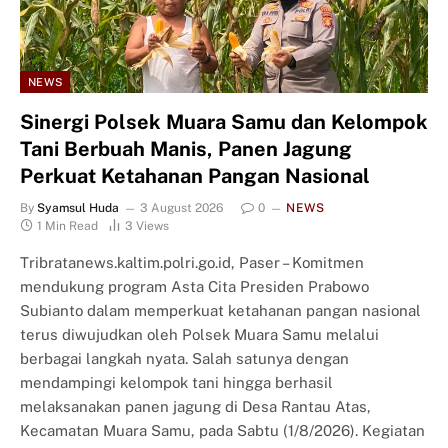
NEWS
Sinergi Polsek Muara Samu dan Kelompok
Tani Berbuah Manis, Panen Jagung
Perkuat Ketahanan Pangan Nasional
By
Syamsul Huda
3 August 2026
0
NEWS
1 Min Read
3
Views
Tribratanews.kaltim.polri.go.id, Paser – Komitmen
mendukung program Asta Cita Presiden Prabowo
Subianto dalam memperkuat ketahanan pangan nasional
terus diwujudkan oleh Polsek Muara Samu melalui
berbagai langkah nyata. Salah satunya dengan
mendampingi kelompok tani hingga berhasil
melaksanakan panen jagung di Desa Rantau Atas,
Kecamatan Muara Samu, pada Sabtu (1/8/2026). Kegiatan