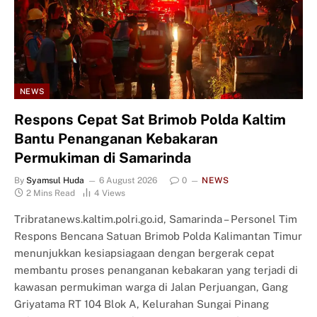
NEWS
Respons Cepat Sat Brimob Polda Kaltim
Bantu Penanganan Kebakaran
Permukiman di Samarinda
By
Syamsul Huda
6 August 2026
0
NEWS
2 Mins Read
4
Views
Tribratanews.kaltim.polri.go.id, Samarinda – Personel Tim
Respons Bencana Satuan Brimob Polda Kalimantan Timur
menunjukkan kesiapsiagaan dengan bergerak cepat
membantu proses penanganan kebakaran yang terjadi di
kawasan permukiman warga di Jalan Perjuangan, Gang
Griyatama RT 104 Blok A, Kelurahan Sungai Pinang