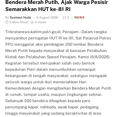
Bendera Merah Putih, Ajak Warga Pesisir
Semarakkan HUT ke-81 RI
By
Syamsul Huda
6 August 2026
0
NEWS
2 Mins Read
4
Views
Tribratanews.kaltim.polri.go.id, Penajam – Dalam rangka
menyambut peringatan HUT RI ke-81, Sat Polairud Polres
PPU menggelar aksi pembagian 200 lembar Bendera
Merah Putih kepada masyarakat di kawasan Pelabuhan
Klotok dan Pelabuhan Speed Penajam, Kamis (6/8/2026).
Kegiatan tersebut merupakan salah satu bentuk
kepedulian Polri dalam menumbuhkan semangat
kebangsaan di tengah masyarakat, sekaligus mengajak
seluruh warga untuk ikut memeriahkan Hari
Kemerdekaan dengan mengibarkan Bendera Merah Putih
di rumah, tempat usaha, maupun lingkungan sekitar.
Sebanyak 200 bendera dibagikan kepada para
penumpang kapal, nahkoda, awak kapal, pedagang,
hingga masyarakat yang sedang beraktivitas di area