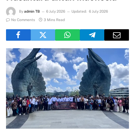
By
admin TB
6 July 2026
Updated:
6 July 2026
No Comments
3 Mins Read