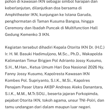
pohon di kawasan IKN sebagai simbol harapan dan
keberlanjutan, dilanjutkan doa bersama di
Amphitheater IKN, kunjungan ke Istana Garuda,
penghormatan di Taman Kusuma Bangsa, hingga
Ceremony dan Ibadah Puncak di Multifunction Hall
Gedung Kemenko 3 IKN.
Kegiatan tersebut dihadiri Kepala Otorita IKN Dr. (H.C.)
Ir. H. M. Basuki Hadimuljono, M.Sc., Ph.D., Wakapolda
Kalimantan Timur Brigjen Pol Adrianto Jossy Kusumo,
S.H., M.Han., Ketua Umum Hari Doa Nasional 2026 Ny.
Fanny Jossy Kusumo, Kapolresta Kawasan IKN
Kombes Pol. Supriyanto, S.I.K., M.Si., Kapolres
Penajam Paser Utara AKBP Andreas Aleks Danantara,
S.I.K., M.M., M.Tr.SOU., beserta jajaran Forkopimda,
pejabat Otorita IKN, tokoh agama, unsur TNI-Polri, dan
tamu undangan dari dalam maupun luar negeri.