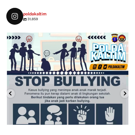
poldakaltim
31,859