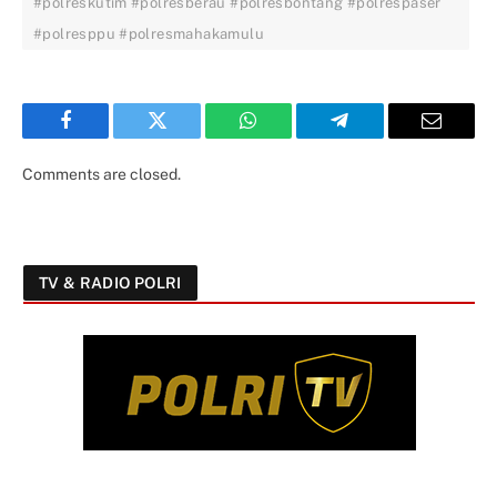
#polreskutim #polresberau #polresbontang #polrespaser
#polresppu #polresmahakamulu
Facebook
Twitter
WhatsApp
Telegram
Email
Comments are closed.
TV & RADIO POLRI