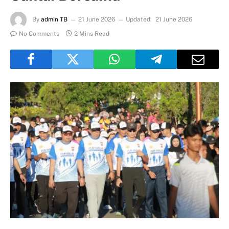
By
admin TB
21 June 2026
Updated:
21 June 2026
No Comments
2 Mins Read