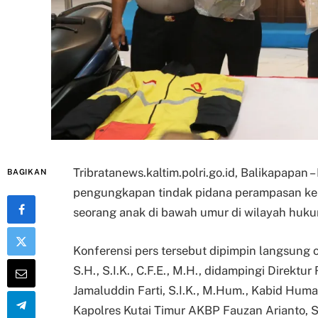
Tribratanews.kaltim.polri.go.id, Balikapapan 
BAGIKAN
pengungkapan tindak pidana perampasan k
seorang anak di bawah umur di wilayah hukum
Konferensi pers tersebut dipimpin langsung ol
S.H., S.I.K., C.F.E., M.H., didampingi Direkt
Jamaluddin Farti, S.I.K., M.Hum., Kabid Humas
Kapolres Kutai Timur AKBP Fauzan Arianto, S.H