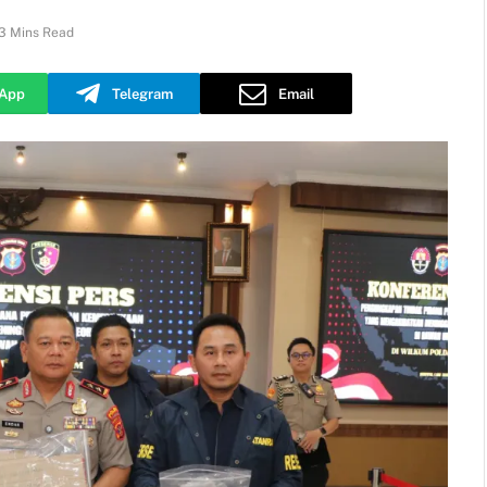
3 Mins Read
App
Telegram
Email