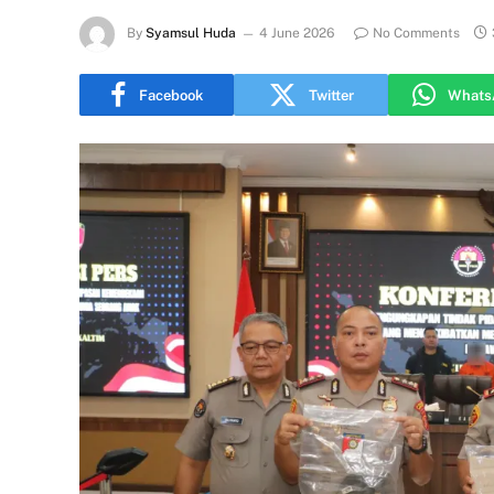
By
Syamsul Huda
4 June 2026
No Comments
Facebook
Twitter
Whats