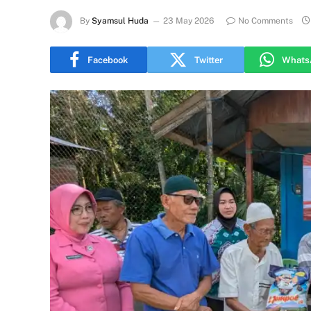
By
Syamsul Huda
23 May 2026
No Comments
Facebook
Twitter
Whats