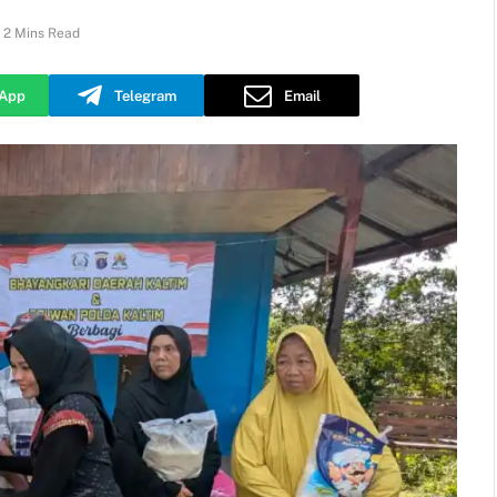
2 Mins Read
App
Telegram
Email