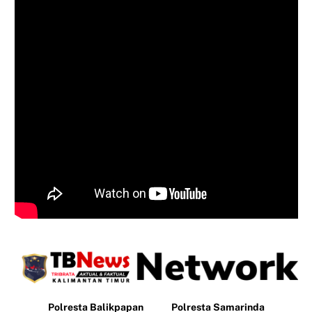
Polresta Balikpapan
Polresta Samarinda