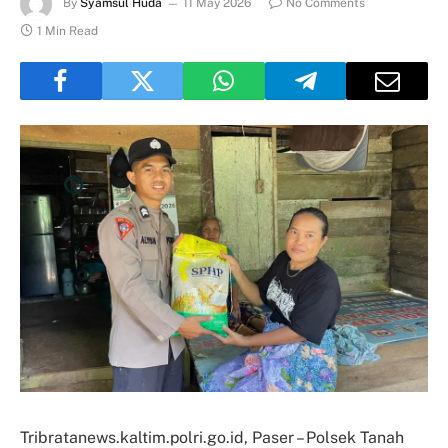
By
Syamsul Huda
11 May 2026
No Comments
1 Min Read
Tribratanews.kaltim.polri.go.id, Paser – Polsek Tanah