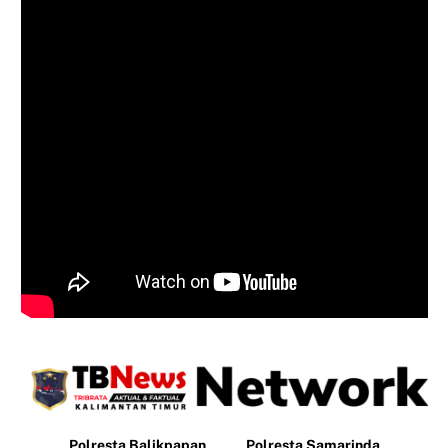
Polresta Balikpapan
Polresta Samarinda