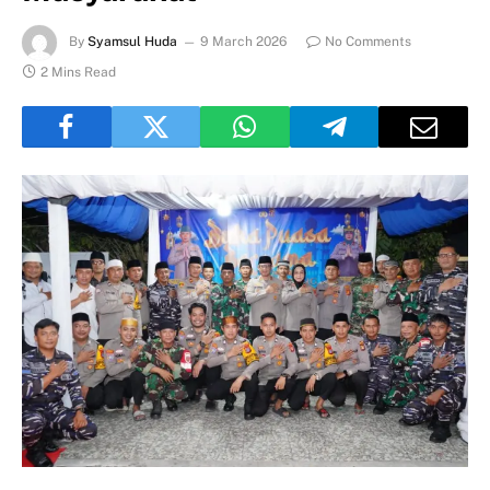
By
Syamsul Huda
9 March 2026
No Comments
2 Mins Read