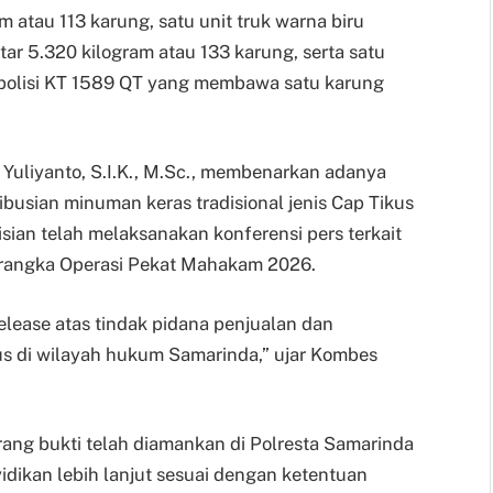
 atau 113 karung, satu unit truk warna biru
ar 5.320 kilogram atau 133 karung, serta satu
 polisi KT 1589 QT yang membawa satu karung
Yuliyanto, S.I.K., M.Sc., membenarkan adanya
usian minuman keras tradisional jenis Cap Tikus
sian telah melaksanakan konferensi pers terkait
 rangka Operasi Pekat Mahakam 2026.
elease atas tindak pidana penjualan dan
us di wilayah hukum Samarinda,” ujar Kombes
arang bukti telah diamankan di Polresta Samarinda
dikan lebih lanjut sesuai dengan ketentuan