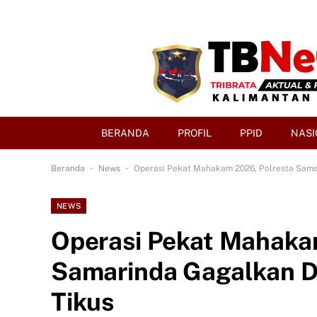
BERANDA
PROFIL
PPID
NASI
-
-
Beranda
News
Operasi Pekat Mahakam 2026, Polresta Samar
NEWS
Operasi Pekat Mahaka
Samarinda Gagalkan Di
Tikus