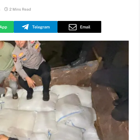
s
2 Mins Read
App
Telegram
Email