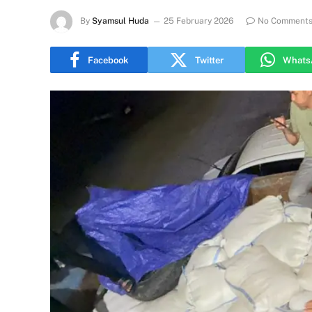
By
Syamsul Huda
25 February 2026
No Comment
Facebook
Twitter
Whats