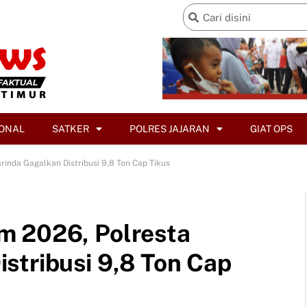
ONAL
SATKER
POLRES JAJARAN
GIAT OPS
inda Gagalkan Distribusi 9,8 Ton Cap Tikus
m 2026, Polresta
stribusi 9,8 Ton Cap