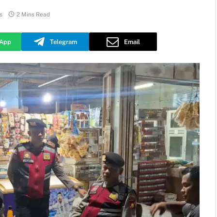
s
2 Mins Read
App
Telegram
Email