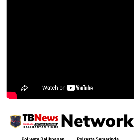
Polresta Balikpapan
Polresta Samarinda