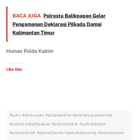
BACA JUGA
Polresta Balikpapan Gelar
Pengamanan Deklarasi Pilkada Damai
Kalimantan Timur
Humas Polda Kaltim
Like this:
#polri #divhumas #poldakaltim #polrestasamarinda
#polrestabalikpapan #polreskukar #polreskubar
#polreskutim #polresberau #polresbontang #polrespaser