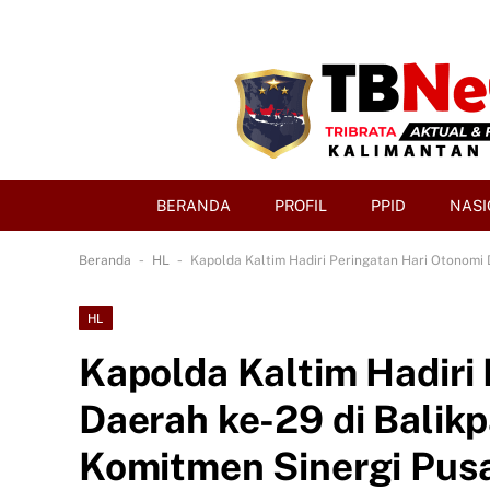
BERANDA
PROFIL
PPID
NASI
-
-
Beranda
HL
Kapolda Kaltim Hadiri Peringatan Hari Otonomi
HL
Kapolda Kaltim Hadiri
Daerah ke-29 di Balik
Komitmen Sinergi Pus