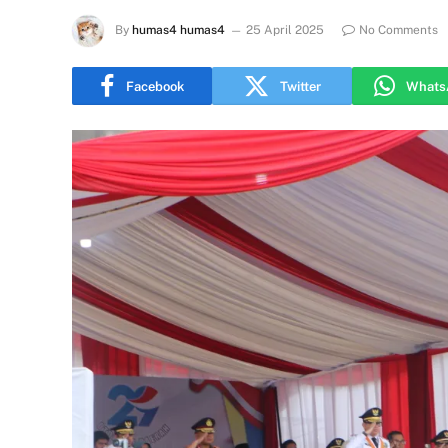
By
humas4 humas4
25 April 2025
No Comments
Facebook
Twitter
Whats