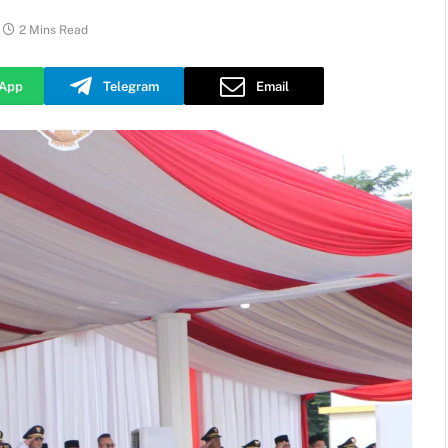
2 Mins Read
App
Telegram
Email