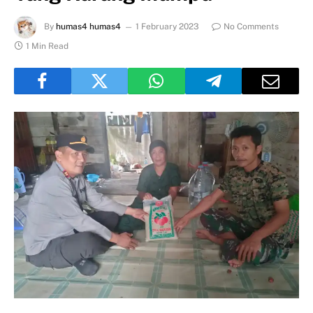
By
humas4 humas4
1 February 2023
No Comments
1 Min Read