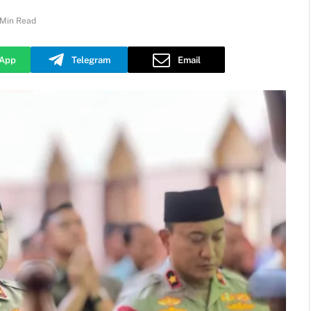
 Min Read
App
Telegram
Email