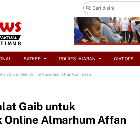
ONAL
SATKER
POLRES JAJARAN
GIAT OPS
akan Driver Ojek Online Almarhum Affan Kurniawan
alat Gaib untuk
k Online Almarhum Affan