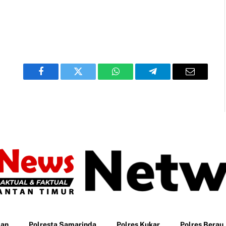
Facebook
Twitter
WhatsApp
Telegram
Email
pan
Polresta Samarinda
Polres Kukar
Polres Berau