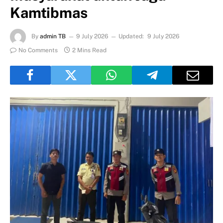
Kamtibmas
By
admin TB
9 July 2026
Updated:
9 July 2026
No Comments
2 Mins Read