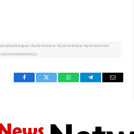
restabalikpapan #polreskukar #polreskubar #polreskutim
 #polresmahakamulu
Facebook
Twitter
WhatsApp
Telegram
Email