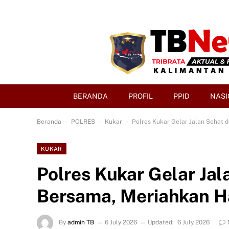
BERANDA
PROFIL
PPID
NASI
-
-
-
Beranda
POLRES
Kukar
Polres Kukar Gelar Jalan Sehat
KUKAR
Polres Kukar Gelar Ja
Bersama, Meriahkan H
By
admin TB
6 July 2026
Updated:
6 July 2026