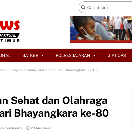
ONAL
SATKER
POLRES JAJARAN
GIAT OPS
 dan Olahraga Bersama, Meriahkan Hari Bhayangkara ke-80
lan Sehat dan Olahraga
ari Bhayangkara ke-80
No Comments
2 Mins Read