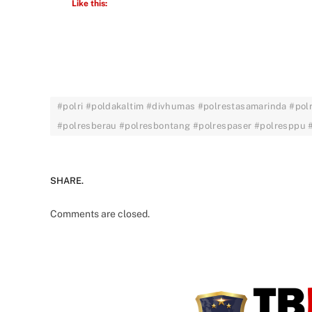
Like this:
#polri #poldakaltim #divhumas #polrestasamarinda #pol
#polresberau #polresbontang #polrespaser #polresppu
SHARE.
Comments are closed.