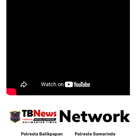
Polresta Balikpapan
Polresta Samarinda