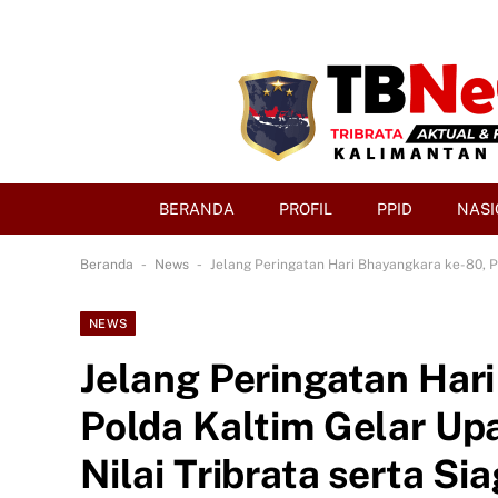
BERANDA
PROFIL
PPID
NASI
-
-
Beranda
News
Jelang Peringatan Hari Bhayangkara ke-80, P
NEWS
Jelang Peringatan Har
Polda Kaltim Gelar Up
Nilai Tribrata serta S