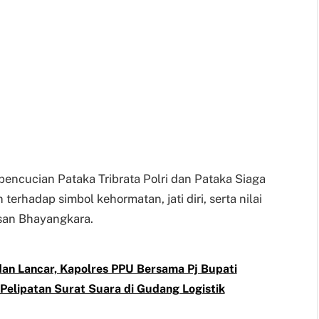
pencucian Pataka Tribrata Polri dan Pataka Siaga
rhadap simbol kehormatan, jati diri, serta nilai
san Bhayangkara.
an Lancar, Kapolres PPU Bersama Pj Bupati
Pelipatan Surat Suara di Gudang Logistik