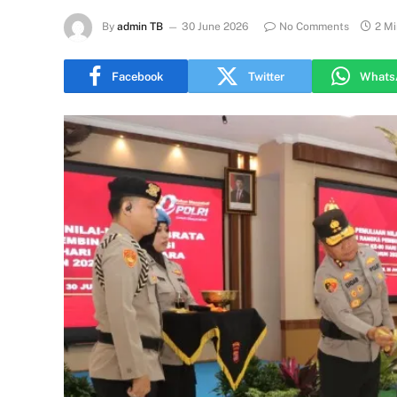
By
admin TB
30 June 2026
No Comments
2 M
Facebook
Twitter
Whats