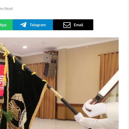
ins Read
App
Telegram
Email