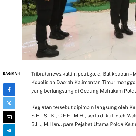
Tribratanews.kaltim.polri.go.id, Balikpapan 
BAGIKAN
Kepolisian Daerah Kalimantan Timur menggelar
yang berlangsung di Gedung Mahakam Polda K
Kegiatan tersebut dipimpin langsung oleh Kap
S.H., S.I.K., C.F.E., M.H., serta diikuti oleh
S.H., M.Han., para Pejabat Utama Polda Kalti