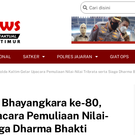
ONAL
SATKER
POLRES JAJARAN
GIAT OPS
olda Kaltim Gelar Upacara Pemuliaan Nilai-Nilai Tribrata serta Siaga Dharma 
i Bhayangkara ke-80,
acara Pemuliaan Nilai-
iaga Dharma Bhakti