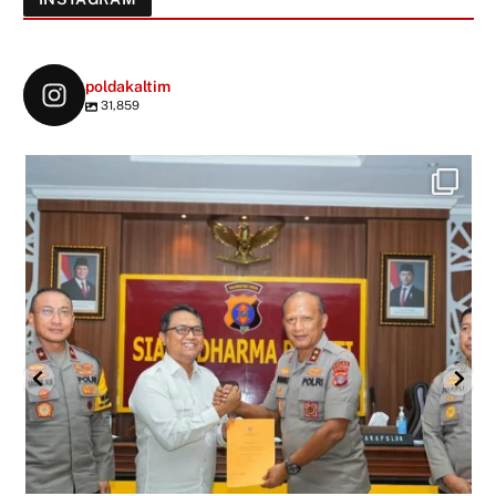
poldakaltim
31,859