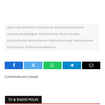
#polri #poldakaltim #divhumas #polrestasamarinda
#polrestabalikpapan #polreskukar #polreskubar
#polreskutim #polresberau #polresbontang #polrespaser
#polresppu #polresmahakamulu
Facebook
Twitter
WhatsApp
Telegram
Email
Comments are closed.
TV & RADIO POLRI