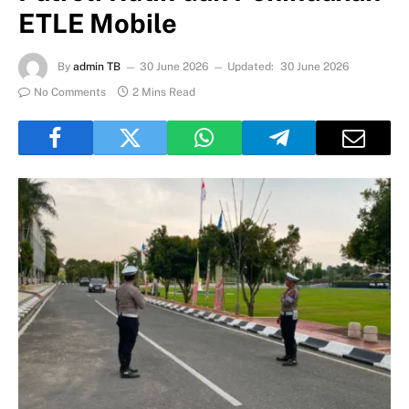
ETLE Mobile
By
admin TB
30 June 2026
Updated:
30 June 2026
No Comments
2 Mins Read