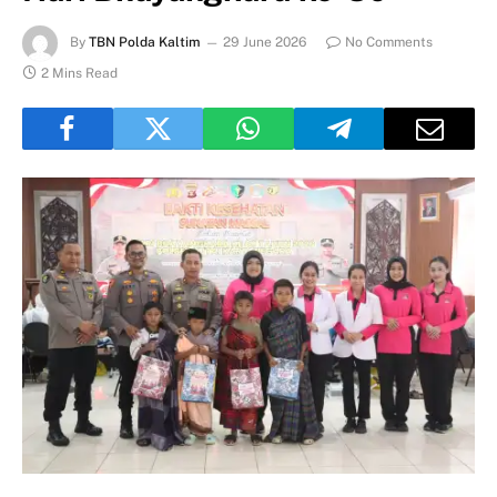
By
TBN Polda Kaltim
29 June 2026
No Comments
2 Mins Read