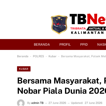
BERANDA
PROFIL
PPID
NASI
-
-
-
Beranda
POLRES
Kubar
Bersama Masyarakat, Polsek Mel
KUBAR
Bersama Masyarakat, 
Nobar Piala Dunia 202
By
admin TB
27 June 2026
Updated:
27 June 2026