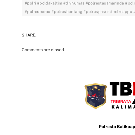
#polri #poldakaltim #divhumas #polrestasamarinda #pol
#polresberau #polresbontang #polrespaser #polresppu
SHARE.
Comments are closed.
Polresta Balikpa