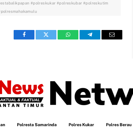
restabalikpapan #polreskukar #polreskubar #polreskutim
 #polresmahakamulu
Facebook
Twitter
WhatsApp
Telegram
Email
pan
Polresta Samarinda
Polres Kukar
Polres Berau