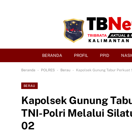
BERANDA
PROFIL
PPID
NASI
-
-
-
Beranda
POLRES
Berau
Kapolsek Gunung Tabur Perkuat S
BERAU
Kapolsek Gunung Tabur
TNI-Polri Melalui Sila
02