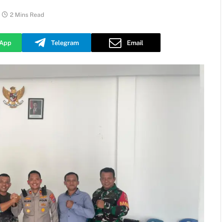
2 Mins Read
App
Telegram
Email