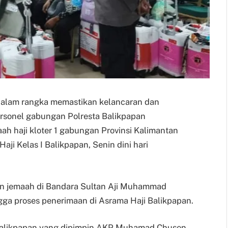
– Dalam rangka memastikan kelancaran dan
rsonel gabungan Polresta Balikpapan
 haji kloter 1 gabungan Provinsi Kalimantan
aji Kelas I Balikpapan, Senin dini hari
n jemaah di Bandara Sultan Aji Muhammad
ga proses penerimaan di Asrama Haji Balikpapan.
a Balikpapan yang dipimpin AKP Muhamad Chusen,