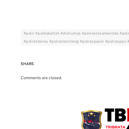
#polri #poldakaltim #divhumas #polrestasamarinda #pol
#polresberau #polresbontang #polrespaser #polresppu
SHARE.
Comments are closed.