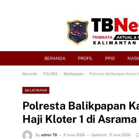
BERANDA
PROFIL
PPID
NASI
-
-
-
Beranda
POLRES
Balikpapan
Polresta Balikpapan Kawal 
BALIKPAPAN
Polresta Balikpapan 
Haji Kloter 1 di Asrama
By
admin TB
9 June 2026
Updated:
9 June 2026