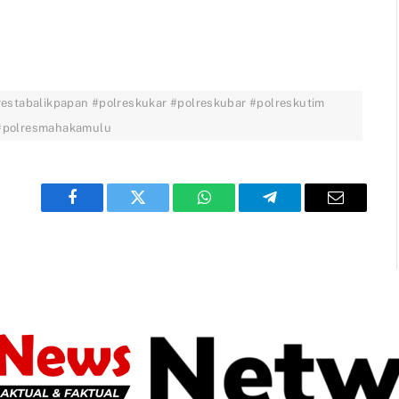
restabalikpapan #polreskukar #polreskubar #polreskutim
 #polresmahakamulu
Facebook
Twitter
WhatsApp
Telegram
Email