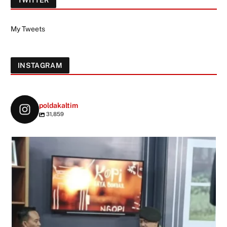
TWITTER
My Tweets
INSTAGRAM
poldakaltim
31,859