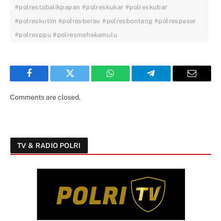
#polrestabalikpapan #polreskukar #polreskubar
#polreskutim #polresberau #polresbontang #polrespaser
#polresppu #polresmahakamulu
Facebook
Twitter
WhatsApp
Telegram
Email
Comments are closed.
TV & RADIO POLRI