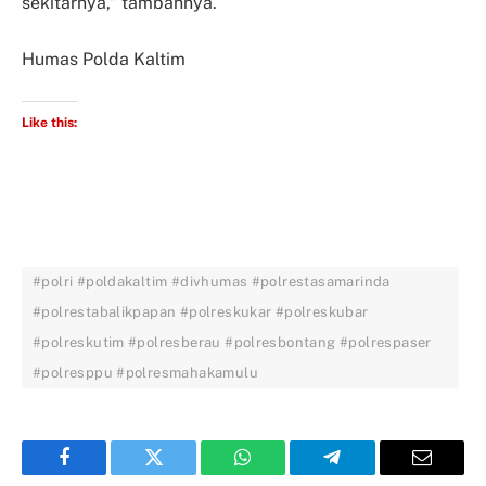
sekitarnya,” tambahnya.
Humas Polda Kaltim
Like this:
#polri #poldakaltim #divhumas #polrestasamarinda
#polrestabalikpapan #polreskukar #polreskubar
#polreskutim #polresberau #polresbontang #polrespaser
#polresppu #polresmahakamulu
Facebook
Twitter
WhatsApp
Telegram
Email