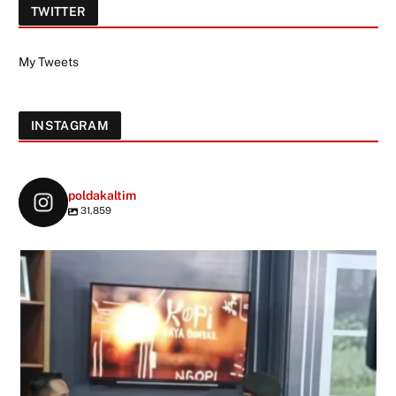
TWITTER
My Tweets
INSTAGRAM
poldakaltim
31,859