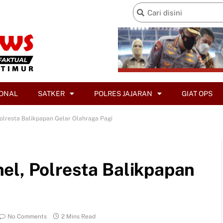
ONAL
SATKER
POLRES JAJARAN
GIAT OPS
olresta Balikpapan Gelar Olahraga Pagi
el, Polresta Balikpapan
No Comments
2 Mins Read