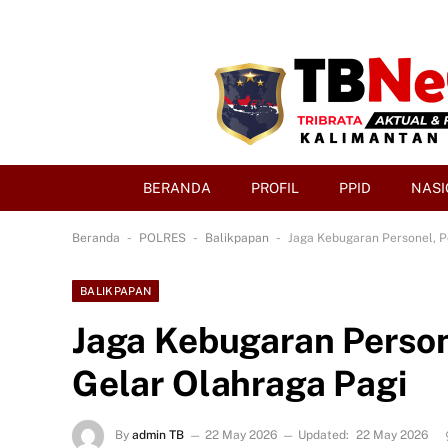
BERANDA
PROFIL
PPID
NASI
-
-
-
Beranda
POLRES
Balikpapan
Jaga Kebugaran Personel, P
BALIKPAPAN
Jaga Kebugaran Person
Gelar Olahraga Pagi
By
admin TB
22 May 2026
Updated:
22 May 2026