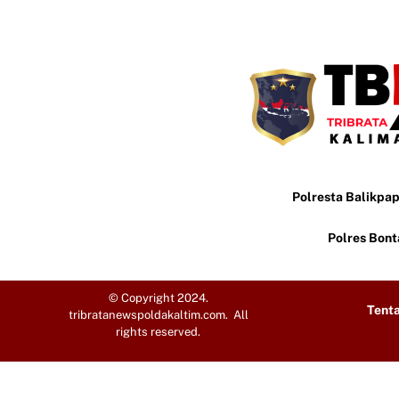
Polresta Balikpa
Polres Bon
© Copyright 2024.
Tent
tribratanewspoldakaltim.com. All
rights reserved.