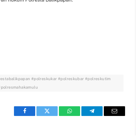
restabalikpapan #polreskukar #polreskubar #polreskutim
 #polresmahakamulu
Facebook
Twitter
WhatsApp
Telegram
Email