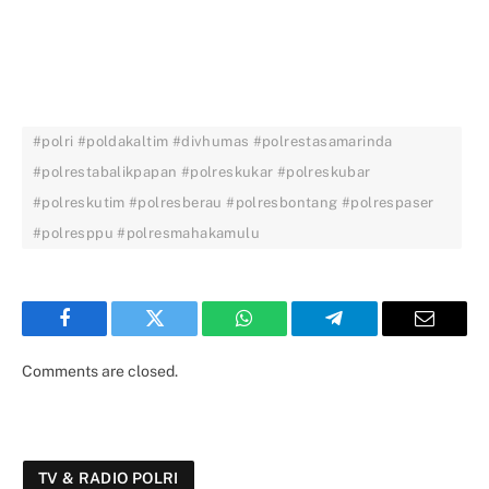
#polri #poldakaltim #divhumas #polrestasamarinda
#polrestabalikpapan #polreskukar #polreskubar
#polreskutim #polresberau #polresbontang #polrespaser
#polresppu #polresmahakamulu
Facebook
Twitter
WhatsApp
Telegram
Email
Comments are closed.
TV & RADIO POLRI