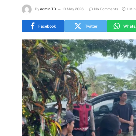
By
admin TB
10 May 2026
No Comments
1 Mi
Facebook
Twitter
Whats