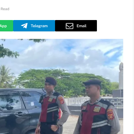
n Read
App
Telegram
Email