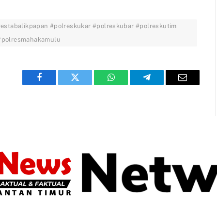
restabalikpapan #polreskukar #polreskubar #polreskutim
 #polresmahakamulu
Facebook
Twitter
WhatsApp
Telegram
Email