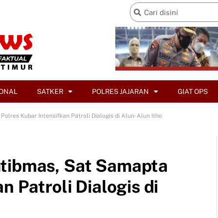
ONAL
SATKER
POLRES JAJARAN
GIAT OPS
olres Kubar Intensifkan Patroli Dialogis di Alun-Alun Itho
mtibmas, Sat Samapta
n Patroli Dialogis di