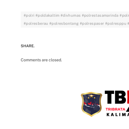
#polri #poldakaltim #divhumas #polrestasamarinda #pol
#polresberau #polresbontang #polrespaser #polresppu
SHARE.
Comments are closed.