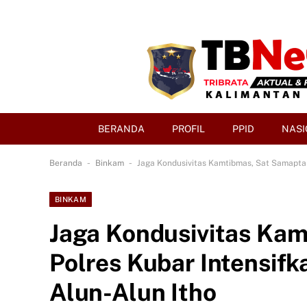
BERANDA
PROFIL
PPID
NASI
-
-
Beranda
Binkam
Jaga Kondusivitas Kamtibmas, Sat Samapta P
BINKAM
Jaga Kondusivitas Ka
Polres Kubar Intensifka
Alun-Alun Itho