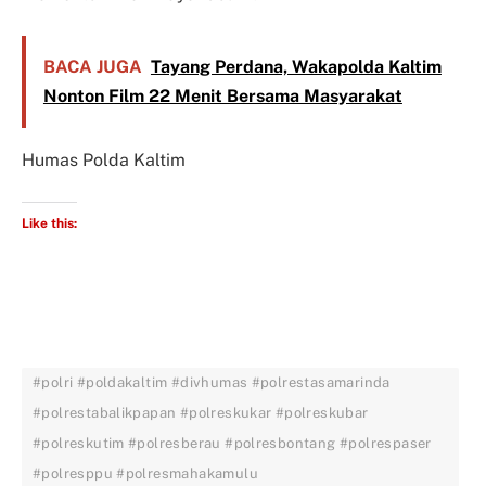
BACA JUGA
Tayang Perdana, Wakapolda Kaltim
Nonton Film 22 Menit Bersama Masyarakat
Humas Polda Kaltim
Like this:
#polri #poldakaltim #divhumas #polrestasamarinda
#polrestabalikpapan #polreskukar #polreskubar
#polreskutim #polresberau #polresbontang #polrespaser
#polresppu #polresmahakamulu