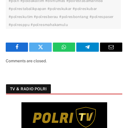
#polri #poldakaltim #divhumas #polrestasamarinda
#polrestabalikpapan #polreskukar #polreskubar
#polreskutim #polresberau #polresbontang #polrespaser
#polresppu #polresmahakamulu
Facebook
Twitter
WhatsApp
Telegram
Email
Comments are closed.
TV & RADIO POLRI