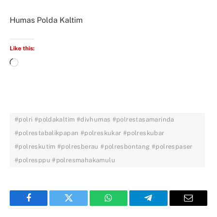
Humas Polda Kaltim
Like this:
#polri #poldakaltim #divhumas #polrestasamarinda
#polrestabalikpapan #polreskukar #polreskubar
#polreskutim #polresberau #polresbontang #polrespaser
#polresppu #polresmahakamulu
Facebook
Twitter
WhatsApp
Telegram
Email