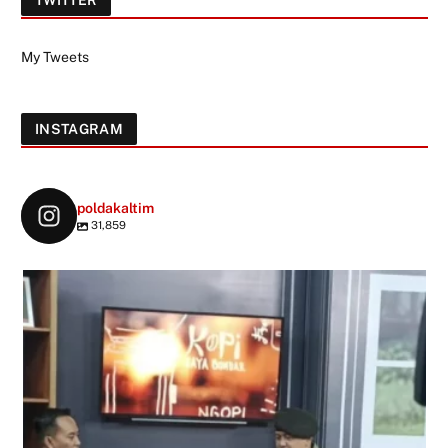
TWITTER
My Tweets
INSTAGRAM
poldakaltim
31,859