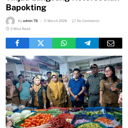
Bapokting
By
admin TB
11 March 2026
No Comments
2 Mins Read