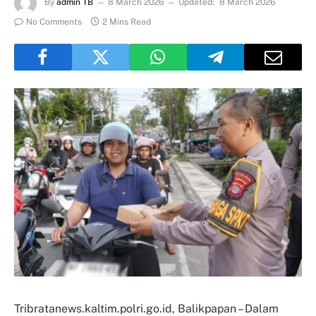
By
admin TB
8 March 2026
Updated:
8 March 2026
No Comments
2 Mins Read
Tribratanews.kaltim.polri.go.id, Balikpapan – Dalam