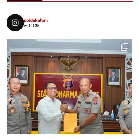
poldakaltim
31,859