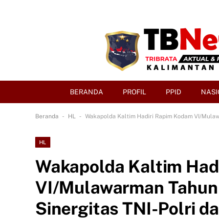
BERANDA
PROFIL
PPID
NASI
-
-
Beranda
HL
Wakapolda Kaltim Hadiri Rapim Kodam VI/Mulaw
HL
Wakapolda Kaltim Had
VI/Mulawarman Tahun 
Sinergitas TNI-Polri d