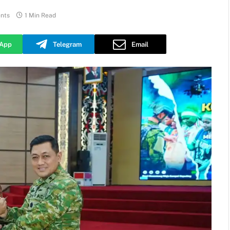
nts
1 Min Read
App
Telegram
Email