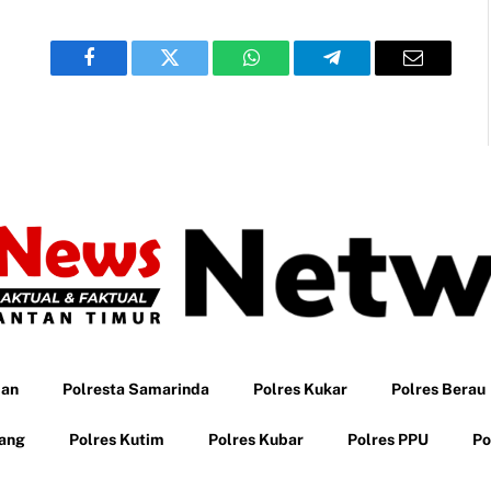
Facebook
Twitter
WhatsApp
Telegram
Email
pan
Polresta Samarinda
Polres Kukar
Polres Berau
tang
Polres Kutim
Polres Kubar
Polres PPU
Po