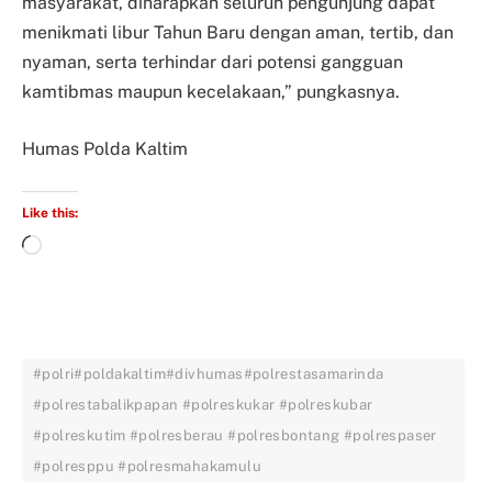
masyarakat, diharapkan seluruh pengunjung dapat
menikmati libur Tahun Baru dengan aman, tertib, dan
nyaman, serta terhindar dari potensi gangguan
kamtibmas maupun kecelakaan,” pungkasnya.
Humas Polda Kaltim
Like this:
#polri#poldakaltim#divhumas#polrestasamarinda
#polrestabalikpapan #polreskukar #polreskubar
#polreskutim #polresberau #polresbontang #polrespaser
#polresppu #polresmahakamulu