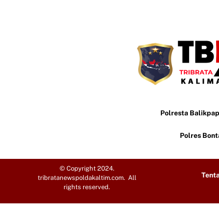
Polresta Balikpa
Polres Bon
© Copyright 2024.
Tent
tribratanewspoldakaltim.com. All
rights reserved.