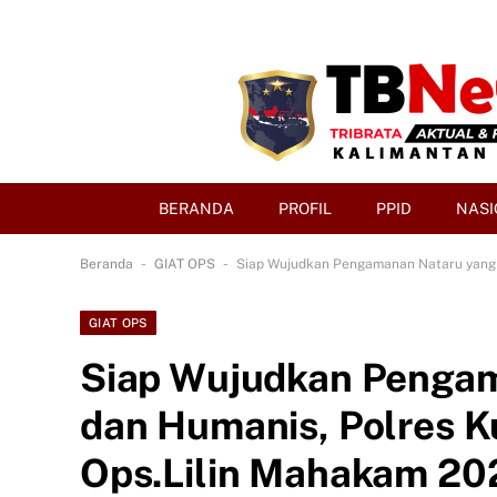
BERANDA
PROFIL
PPID
NASI
-
-
Beranda
GIAT OPS
Siap Wujudkan Pengamanan Nataru yang 
GIAT OPS
Siap Wujudkan Penga
dan Humanis, Polres K
Ops.Lilin Mahakam 20