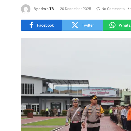
By
admin TB
20 December 2025
No Comments
Facebook
Twitter
Whats