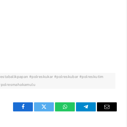
restabalikpapan #polreskukar #polreskubar #polreskutim
 #polresmahakamulu
Facebook
Twitter
WhatsApp
Telegram
Email