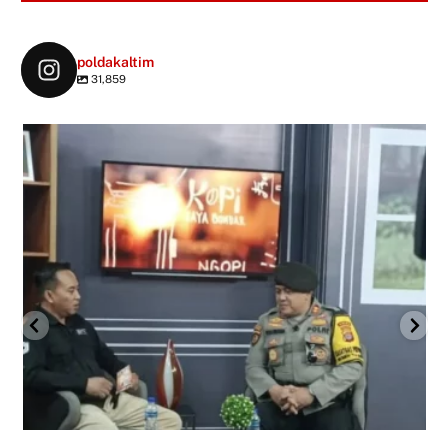
poldakaltim
31,859