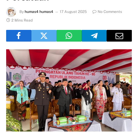
By
humas4 humas4
17 August 2025
No Comments
2 Mins Read