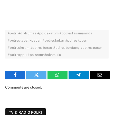
#polri #divhumas #poldakaltim #polrestasamarinda
#polrestabalikpapan #polreskukar #polreskubar
#polreskutim #polresberau #polresbontang #polrespaser
#polresppu #polresmahakamulu
Facebook
Twitter
WhatsApp
Telegram
Email
Comments are closed.
TV & RADIO POLRI