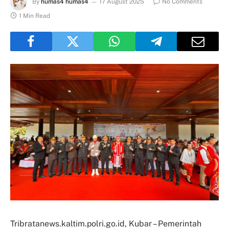
By
humas4 humas4
17 August 2025
No Comments
1 Min Read
Tribratanews.kaltim.polri.go.id, Kubar – Pemerintah