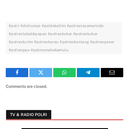
#polri #divhumas #poldakaltim #polrestasamarinda
#polrestabalikpapan #polreskukar #polreskubar
#polreskutim #polresberau #polresbontang #polrespaser
#polresppu #polresmahakamulu
Facebook
Twitter
WhatsApp
Telegram
Email
Comments are closed.
TV & RADIO POLRI