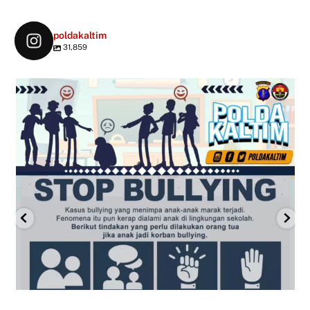
poldakaltim
31,859