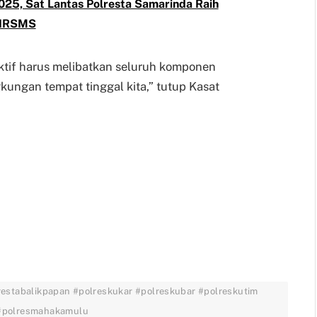
2025, Sat Lantas Polresta Samarinda Raih
n IRSMS
ktif harus melibatkan seluruh komponen
kungan tempat tinggal kita,” tutup Kasat
restabalikpapan #polreskukar #polreskubar #polreskutim
 #polresmahakamulu