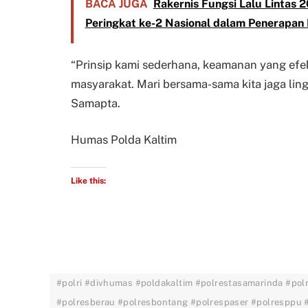
BACA JUGA
Rakernis Fungsi Lalu Lintas 
Peringkat ke-2 Nasional dalam Penerapa
“Prinsip kami sederhana, keamanan yang efe
masyarakat. Mari bersama-sama kita jaga ling
Samapta.
Humas Polda Kaltim
Like this:
#polri #divhumas #poldakaltim #polrestasamarinda #pol
#polresberau #polresbontang #polrespaser #polresppu