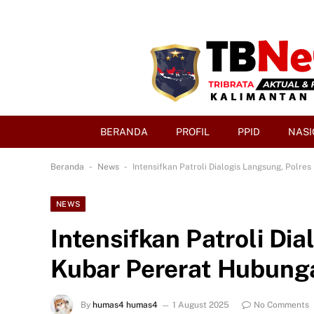
BERANDA
PROFIL
PPID
NASI
-
-
Beranda
News
Intensifkan Patroli Dialogis Langsung, Polr
NEWS
Intensifkan Patroli Di
Kubar Pererat Hubung
By
humas4 humas4
1 August 2025
No Comments