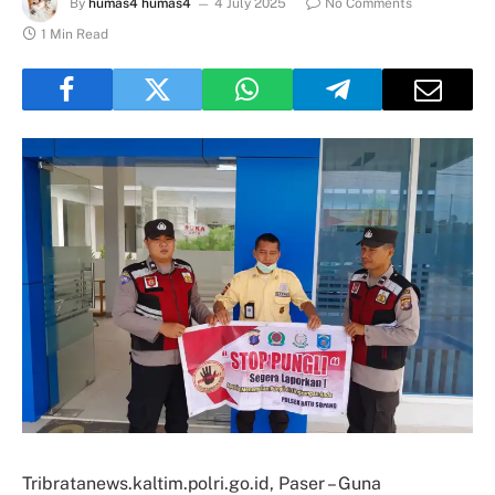
By
humas4 humas4
4 July 2025
No Comments
1 Min Read
Tribratanews.kaltim.polri.go.id, Paser – Guna