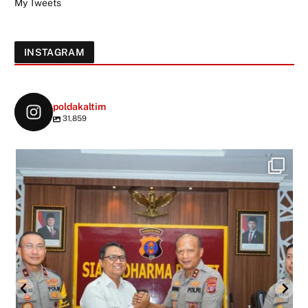
My Tweets
INSTAGRAM
poldakaltim
31,859