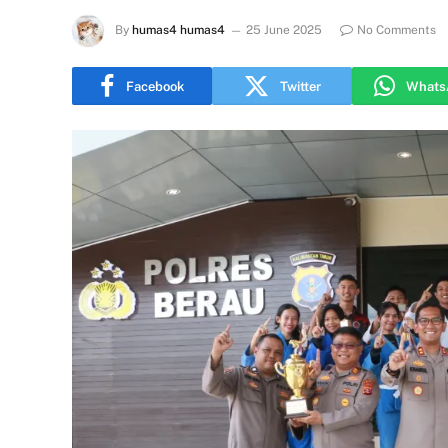
By
humas4 humas4
25 June 2025
No Comments
Facebook
Twitter
Whats