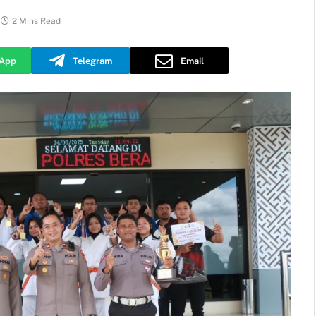
2 Mins Read
App
Telegram
Email