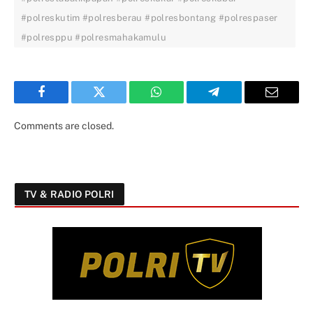
#polreskutim #polresberau #polresbontang #polrespaser
#polresppu #polresmahakamulu
Facebook
Twitter
WhatsApp
Telegram
Email
Comments are closed.
TV & RADIO POLRI