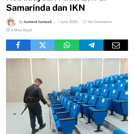
Samarinda dan IKN
By
humas4 humas4
1 June 2025
No Comments
2 Mins Read