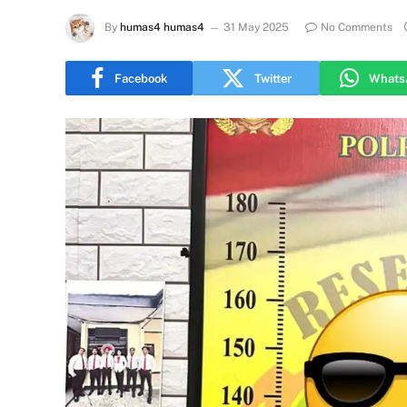
By
humas4 humas4
31 May 2025
No Comments
Facebook
Twitter
Whats