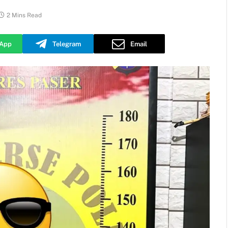
2 Mins Read
App
Telegram
Email